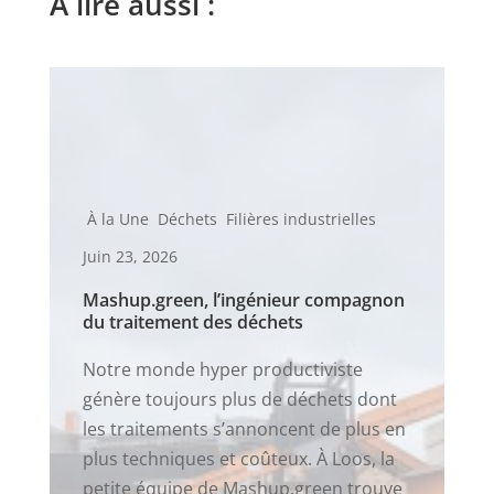
À lire aussi :
À la Une
Déchets
Filières industrielles
Juin 23, 2026
Mashup.green, l’ingénieur compagnon
du traitement des déchets
Notre monde hyper productiviste
génère toujours plus de déchets dont
les traitements s’annoncent de plus en
plus techniques et coûteux. À Loos, la
petite équipe de Mashup.green trouve